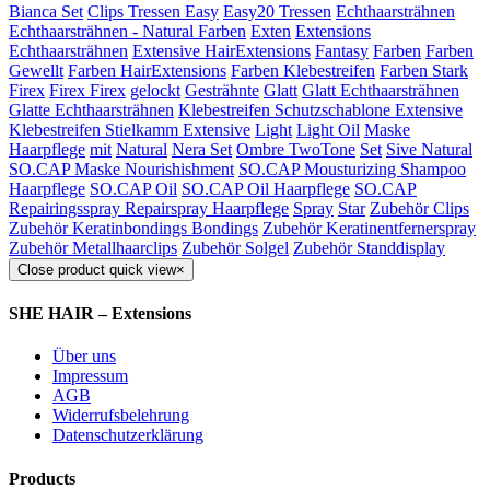
Bianca Set
Clips Tressen Easy
Easy20 Tressen
Echthaarsträhnen
Echthaarsträhnen - Natural Farben
Exten
Extensions
Echthaarsträhnen
Extensive HairExtensions
Fantasy
Farben
Farben
Gewellt
Farben HairExtensions
Farben Klebestreifen
Farben Stark
Firex
Firex Firex
gelockt
Gesträhnte
Glatt
Glatt Echthaarsträhnen
Glatte Echthaarsträhnen
Klebestreifen Schutzschablone Extensive
Klebestreifen Stielkamm Extensive
Light
Light Oil
Maske
Haarpflege
mit
Natural
Nera Set
Ombre TwoTone
Set
Sive Natural
SO.CAP Maske Nourishishment
SO.CAP Mousturizing Shampoo
Haarpflege
SO.CAP Oil
SO.CAP Oil Haarpflege
SO.CAP
Repairingsspray Repairspray Haarpflege
Spray
Star
Zubehör Clips
Zubehör Keratinbondings Bondings
Zubehör Keratinentfernerspray
Zubehör Metallhaarclips
Zubehör Solgel
Zubehör Standdisplay
Close product quick view
×
SHE HAIR – Extensions
Über uns
Impressum
AGB
Widerrufsbelehrung
Datenschutzerklärung
Products