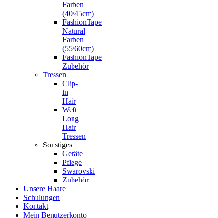
Farben
(40/45cm)
FashionTape
Natural
Farben
(55/60cm)
FashionTape
Zubehör
Tressen
Clip-
in
Hair
Weft
Long
Hair
Tressen
Sonstiges
Geräte
Pflege
Swarovski
Zubehör
Unsere Haare
Schulungen
Kontakt
Mein Benutzerkonto