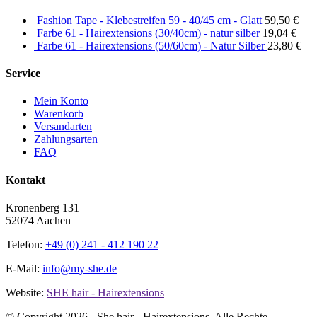
Fashion Tape - Klebestreifen 59 - 40/45 cm - Glatt
59,50
€
Farbe 61 - Hairextensions (30/40cm) - natur silber
19,04
€
Farbe 61 - Hairextensions (50/60cm) - Natur Silber
23,80
€
Service
Mein Konto
Warenkorb
Versandarten
Zahlungsarten
FAQ
Kontakt
Kronenberg 131
52074 Aachen
Telefon:
+49 (0) 241 - 412 190 22
E-Mail:
info@my-she.de
Website:
SHE hair - Hairextensions
© Copyright
2026 - She hair - Hairextensions. Alle Rechte