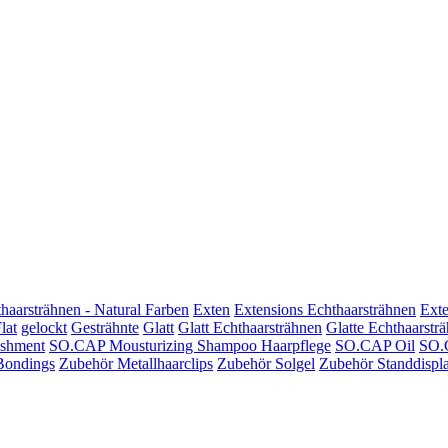
haarsträhnen - Natural Farben
Exten
Extensions Echthaarsträhnen
Exte
lat
gelockt
Gesträhnte
Glatt
Glatt Echthaarsträhnen
Glatte Echthaarstr
shment
SO.CAP Mousturizing Shampoo Haarpflege
SO.CAP Oil
SO.
Bondings
Zubehör Metallhaarclips
Zubehör Solgel
Zubehör Standdispl