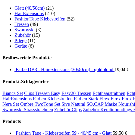
Glatt (40/50cm)
(21)
HairExtensions
(210)
FashionTape Klebestreifen
(52)
Tressen
(49)
Swarovski
(3)
Zubehör
(15)
Pflege
(11)
Geräte
(6)
Bestbewertete Produkte
Farbe DB3 - Hairextensions (30/40cm) - goldblond
19,04
€
Produkt-Schlagwörter
Bianca Set
Clips Tressen Easy
Easy20 Tressen
Echthaarsträhnen
Echt
HairExtensions
Farben Klebestreifen
Farben Stark
Firex
Firex Firex
F
Nera Set
Ombre TwoTone
Set
Sive Natural
SO.CAP Maske Nourishi
Swarovski Strassstraehnen
Zubehör Clips
Zubehör Keratinbondings 
Products
Fashion Tape - Klebestreifen 59 - 40/45 cm - Glatt
59,50
€