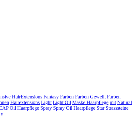
nsive HairExtensions
Fantasy
Farben
Farben Gewellt
Farben
ähnen
Hairextensions
Light
Light Oil
Maske Haarpflege
mit
Natural
CAP Oil Haarpflege
Spray
Spray Oil Haarpflege
Star
Strasssteine
ay