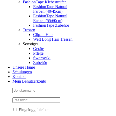
FashionTape Klebestreifen
FashionTape Natural
Farben (40/45cm)
FashionTape Natural
Farben (55/60cm)
FashionTape Zubehör
Tressen
Clip-in Hair
Weft Long Hair Tressen
Sonstiges
Geräte
Pflege
Swarovski
Zubehör
Unsere Haare
Schulungen
Kontakt
Mein Benutzerkonto
Eingeloggt bleiben