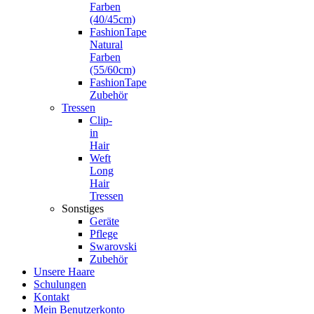
Farben
(40/45cm)
FashionTape
Natural
Farben
(55/60cm)
FashionTape
Zubehör
Tressen
Clip-
in
Hair
Weft
Long
Hair
Tressen
Sonstiges
Geräte
Pflege
Swarovski
Zubehör
Unsere Haare
Schulungen
Kontakt
Mein Benutzerkonto