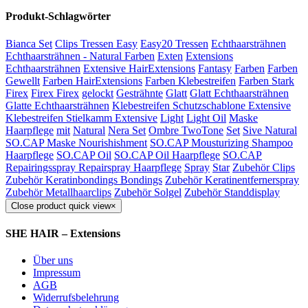
Produkt-Schlagwörter
Bianca Set
Clips Tressen Easy
Easy20 Tressen
Echthaarsträhnen
Echthaarsträhnen - Natural Farben
Exten
Extensions
Echthaarsträhnen
Extensive HairExtensions
Fantasy
Farben
Farben
Gewellt
Farben HairExtensions
Farben Klebestreifen
Farben Stark
Firex
Firex Firex
gelockt
Gesträhnte
Glatt
Glatt Echthaarsträhnen
Glatte Echthaarsträhnen
Klebestreifen Schutzschablone Extensive
Klebestreifen Stielkamm Extensive
Light
Light Oil
Maske
Haarpflege
mit
Natural
Nera Set
Ombre TwoTone
Set
Sive Natural
SO.CAP Maske Nourishishment
SO.CAP Mousturizing Shampoo
Haarpflege
SO.CAP Oil
SO.CAP Oil Haarpflege
SO.CAP
Repairingsspray Repairspray Haarpflege
Spray
Star
Zubehör Clips
Zubehör Keratinbondings Bondings
Zubehör Keratinentfernerspray
Zubehör Metallhaarclips
Zubehör Solgel
Zubehör Standdisplay
Close product quick view
×
SHE HAIR – Extensions
Über uns
Impressum
AGB
Widerrufsbelehrung