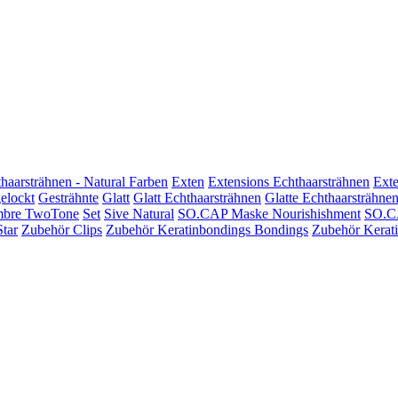
haarsträhnen - Natural Farben
Exten
Extensions Echthaarsträhnen
Exte
elockt
Gesträhnte
Glatt
Glatt Echthaarsträhnen
Glatte Echthaarsträhne
bre TwoTone
Set
Sive Natural
SO.CAP Maske Nourishishment
SO.CA
Star
Zubehör Clips
Zubehör Keratinbondings Bondings
Zubehör Kerati