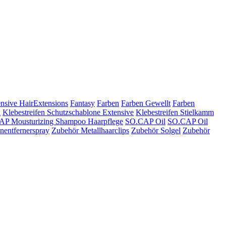
nsive HairExtensions
Fantasy
Farben
Farben Gewellt
Farben
n
Klebestreifen Schutzschablone Extensive
Klebestreifen Stielkamm
P Mousturizing Shampoo Haarpflege
SO.CAP Oil
SO.CAP Oil
nentfernerspray
Zubehör Metallhaarclips
Zubehör Solgel
Zubehör