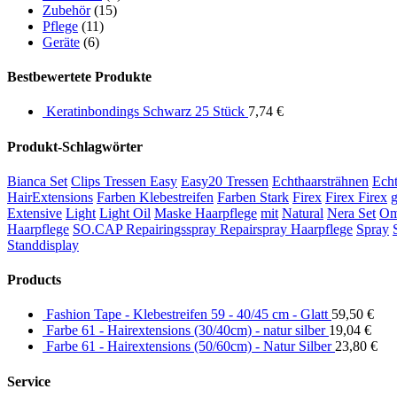
Zubehör
(15)
Pflege
(11)
Geräte
(6)
Bestbewertete Produkte
Keratinbondings Schwarz 25 Stück
7,74
€
Produkt-Schlagwörter
Bianca Set
Clips Tressen Easy
Easy20 Tressen
Echthaarsträhnen
Echt
HairExtensions
Farben Klebestreifen
Farben Stark
Firex
Firex Firex
g
Extensive
Light
Light Oil
Maske Haarpflege
mit
Natural
Nera Set
Om
Haarpflege
SO.CAP Repairingsspray Repairspray Haarpflege
Spray
Standdisplay
Products
Fashion Tape - Klebestreifen 59 - 40/45 cm - Glatt
59,50
€
Farbe 61 - Hairextensions (30/40cm) - natur silber
19,04
€
Farbe 61 - Hairextensions (50/60cm) - Natur Silber
23,80
€
Service