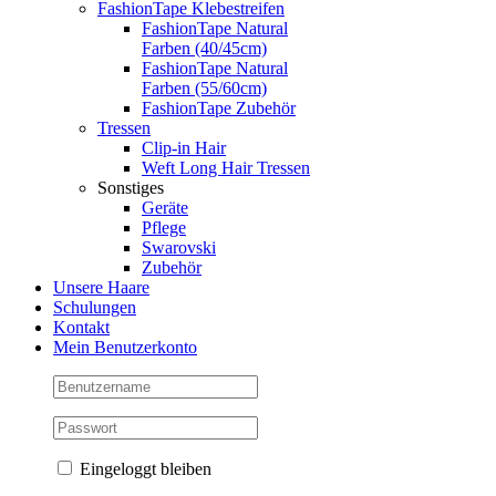
FashionTape Klebestreifen
FashionTape Natural
Farben (40/45cm)
FashionTape Natural
Farben (55/60cm)
FashionTape Zubehör
Tressen
Clip-in Hair
Weft Long Hair Tressen
Sonstiges
Geräte
Pflege
Swarovski
Zubehör
Unsere Haare
Schulungen
Kontakt
Mein Benutzerkonto
Eingeloggt bleiben