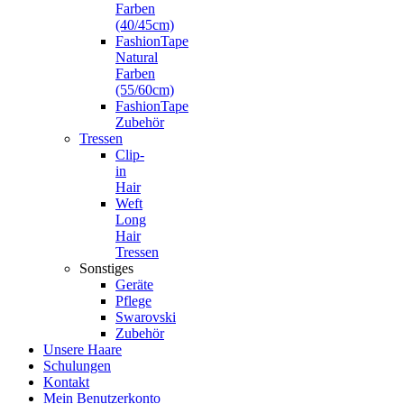
Farben
(40/45cm)
FashionTape
Natural
Farben
(55/60cm)
FashionTape
Zubehör
Tressen
Clip-
in
Hair
Weft
Long
Hair
Tressen
Sonstiges
Geräte
Pflege
Swarovski
Zubehör
Unsere Haare
Schulungen
Kontakt
Mein Benutzerkonto