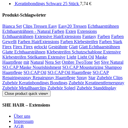
Keratinbondings Schwarz 25 Stück
7,74
€
Produkt-Schlagwörter
Bianca Set
Clips Tressen Easy
Easy20 Tressen
Echthaarsträhnen
Echthaarsträhnen - Natural Farben
Exten
Extensions
Echthaarsträhnen
Extensive HairExtensions
Fantasy
Farben
Farben
Gewellt
Farben HairExtensions
Farben Klebestreifen
Farben Stark
Firex
Firex Firex
gelockt
Gesträhnte
Glatt
Glatt Echthaarsträhnen
Glatte Echthaarsträhnen
Klebestreifen Schutzschablone Extensive
Klebestreifen Stielkamm Extensive
Light
Light Oil
Maske
Haarpflege
mit
Natural
Nera Set
Ombre TwoTone
Set
Sive Natural
SO.CAP Maske Nourishishment
SO.CAP Mousturizing Shampoo
Haarpflege
SO.CAP Oil
SO.CAP Oil Haarpflege
SO.CAP
Repairingsspray Repairspray Haarpflege
Spray
Star
Zubehör Clips
Zubehör Keratinbondings Bondings
Zubehör Keratinentfernerspray
Zubehör Metallhaarclips
Zubehör Solgel
Zubehör Standdisplay
Close product quick view
×
SHE HAIR – Extensions
Über uns
Impressum
AGB