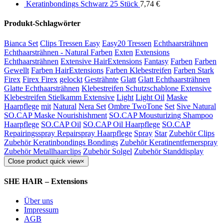
Keratinbondings Schwarz 25 Stück
7,74
€
Produkt-Schlagwörter
Bianca Set
Clips Tressen Easy
Easy20 Tressen
Echthaarsträhnen
Echthaarsträhnen - Natural Farben
Exten
Extensions
Echthaarsträhnen
Extensive HairExtensions
Fantasy
Farben
Farben
Gewellt
Farben HairExtensions
Farben Klebestreifen
Farben Stark
Firex
Firex Firex
gelockt
Gesträhnte
Glatt
Glatt Echthaarsträhnen
Glatte Echthaarsträhnen
Klebestreifen Schutzschablone Extensive
Klebestreifen Stielkamm Extensive
Light
Light Oil
Maske
Haarpflege
mit
Natural
Nera Set
Ombre TwoTone
Set
Sive Natural
SO.CAP Maske Nourishishment
SO.CAP Mousturizing Shampoo
Haarpflege
SO.CAP Oil
SO.CAP Oil Haarpflege
SO.CAP
Repairingsspray Repairspray Haarpflege
Spray
Star
Zubehör Clips
Zubehör Keratinbondings Bondings
Zubehör Keratinentfernerspray
Zubehör Metallhaarclips
Zubehör Solgel
Zubehör Standdisplay
Close product quick view
×
SHE HAIR – Extensions
Über uns
Impressum
AGB