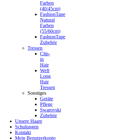
Farben
(40/45cm)
FashionTape
Natural
Farben
(55/60cm)
FashionTape
Zubehör
Tressen
Clip-
in
Hair
Weft
Long
Hair
Tressen
Sonstiges
Geräte
Pflege
Swarovski
Zubehör
Unsere Haare
Schulungen
Kontakt
Mein Benutzerkonto