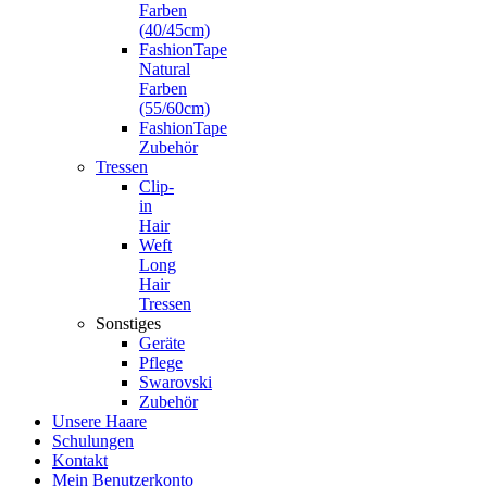
Farben
(40/45cm)
FashionTape
Natural
Farben
(55/60cm)
FashionTape
Zubehör
Tressen
Clip-
in
Hair
Weft
Long
Hair
Tressen
Sonstiges
Geräte
Pflege
Swarovski
Zubehör
Unsere Haare
Schulungen
Kontakt
Mein Benutzerkonto