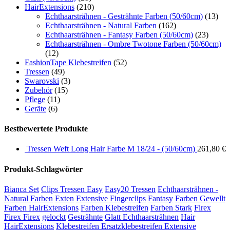
HairExtensions
(210)
Echthaarsträhnen - Gesträhnte Farben (50/60cm)
(13)
Echthaarsträhnen - Natural Farben
(162)
Echthaarsträhnen - Fantasy Farben (50/60cm)
(23)
Echthaarsträhnen - Ombre Twotone Farben (50/60cm)
(12)
FashionTape Klebestreifen
(52)
Tressen
(49)
Swarovski
(3)
Zubehör
(15)
Pflege
(11)
Geräte
(6)
Bestbewertete Produkte
Tressen Weft Long Hair Farbe M 18/24 - (50/60cm)
261,80
€
Produkt-Schlagwörter
Bianca Set
Clips Tressen Easy
Easy20 Tressen
Echthaarsträhnen -
Natural Farben
Exten
Extensive Fingerclips
Fantasy
Farben Gewellt
Farben HairExtensions
Farben Klebestreifen
Farben Stark
Firex
Firex Firex
gelockt
Gesträhnte
Glatt Echthaarsträhnen
Hair
HairExtensions
Klebestreifen Ersatzklebestreifen Extensive