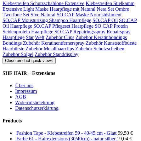
Klebestreifen Schutzschablone Extensive
Klebestreifen Stielkamm
Extensive
Light
Maske Haarpflege
mit
Natural
Nera Set
Ombre
TwoTone
Set
Sive Natural
SO.CAP Maske Nourishishment
SO.CAP Mousturizing Shampoo Haarpflege
SO.CAP Oil
SO.CAP
Oil Haarpflege
SO.CAP Pflegeset Haarpflege
SO.CAP Protein
Seidenprotein Haarpflege
SO.CAP Repairingsspray Repairspray
Haarpflege
Star
Weft
Zubehör Clips
Zubehör Keratinbondings
Bondings
Zubehör Keratinentfernerspray
Zubehör Kunststoffbürste
Haarbürste
Zubehör Metallhaarclips
Zubehör Schutzscheiben
Zubehör Solgel
Zubehör Standdisplay
Close product quick view
×
SHE HAIR – Extensions
Über uns
Impressum
AGB
Widerrufsbelehrung
Datenschutzerklärung
Products
Fashion Tape - Klebestreifen 59 - 40/45 cm - Glatt
59,50
€
Farbe 61 - Hairextensions (30/40cm) - natur silber
19,04
€