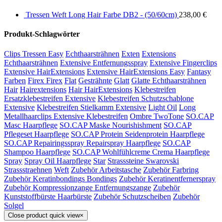
Tressen Weft Long Hair Farbe DB2 - (50/60cm)
238,00
€
Produkt-Schlagwörter
Clips Tressen Easy
Echthaarsträhnen
Exten
Extensions
Echthaarsträhnen
Extensive Entfernungsspray
Extensive Fingerclips
Extensive HairExtensions
Extensive HairExtensions Easy
Fantasy
Farben
Firex Firex
Flat
Gesträhnte
Glatt
Glatte Echthaarsträhnen
Hair
Hairextensions
Hair HairExtensions
Klebestreifen
Ersatzklebestreifen Extensive
Klebestreifen Schutzschablone
Extensive
Klebestreifen Stielkamm Extensive
Light Oil
Long
Metallhaarclips Extensive Klebestreifen
Ombre TwoTone
SO.CAP
Masc Haarpflege
SO.CAP Maske Nourishishment
SO.CAP
Pflegeset Haarpflege
SO.CAP Protein Seidenprotein Haarpflege
SO.CAP Repairingsspray Repairspray Haarpflege
SO.CAP
Shampoo Haarpflege
SO.CAP Wohlfühlcreme Crema Haarpflege
Spray
Spray Oil Haarpflege
Star
Strasssteine Swarovski
Strassstraehnen
Weft
Zubehör Arbeitstasche
Zubehör Farbring
Zubehör Keratinbondings Bondings
Zubehör Keratinentfernerspray
Zubehör Kompressionzange Entfernungszange
Zubehör
Kunststoffbürste Haarbürste
Zubehör Schutzscheiben
Zubehör
Solgel
Close product quick view
×