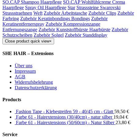
SO.CAP Shampoo Haarpflege
SO.CAP Wohlfühlcreme Crema
Haarpflege
Spray Oil Haarpflege
Star
Strasssteine Swarovski
Strassstraehnen
Weft
Zubehör Arbeitstasche
Zubehör Clips
Zubehör
Farbring
Zubehör Keratinbondings Bondings
Zubehör
Keratinentfernerspray
Zubehör Kompressionzange
Entfernungszange
Zubehör Kunststoffbürste Haarbürste
Zubehör
Schutzscheiben
Zubehör Solgel
Zubehör Standdisplay
Close product quick view
×
SHE HAIR – Extensions
Über uns
Impressum
AGB
Widerrufsbelehrung
Datenschutzerklärung
Products
Fashion Tape - Klebestreifen 59 - 40/45 cm - Glatt
59,50
€
Farbe 61 - Hairextensions (30/40cm) - natur silber
19,04
€
Farbe 61 - Hairextensions (50/60cm) - Natur Silber
23,80
€
Service