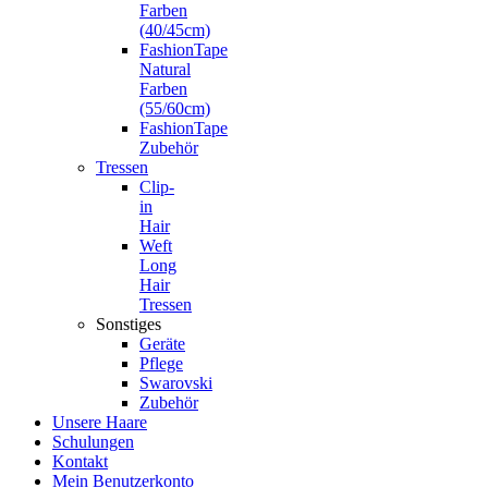
Farben
(40/45cm)
FashionTape
Natural
Farben
(55/60cm)
FashionTape
Zubehör
Tressen
Clip-
in
Hair
Weft
Long
Hair
Tressen
Sonstiges
Geräte
Pflege
Swarovski
Zubehör
Unsere Haare
Schulungen
Kontakt
Mein Benutzerkonto