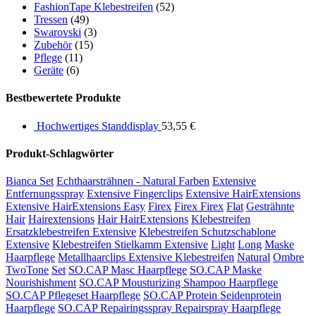
FashionTape Klebestreifen
(52)
Tressen
(49)
Swarovski
(3)
Zubehör
(15)
Pflege
(11)
Geräte
(6)
Bestbewertete Produkte
Hochwertiges Standdisplay
53,55
€
Produkt-Schlagwörter
Bianca Set
Echthaarsträhnen - Natural Farben
Extensive
Entfernungsspray
Extensive Fingerclips
Extensive HairExtensions
Extensive HairExtensions Easy
Firex
Firex Firex
Flat
Gesträhnte
Hair
Hairextensions
Hair HairExtensions
Klebestreifen
Ersatzklebestreifen Extensive
Klebestreifen Schutzschablone
Extensive
Klebestreifen Stielkamm Extensive
Light
Long
Maske
Haarpflege
Metallhaarclips Extensive Klebestreifen
Natural
Ombre
TwoTone
Set
SO.CAP Masc Haarpflege
SO.CAP Maske
Nourishishment
SO.CAP Mousturizing Shampoo Haarpflege
SO.CAP Pflegeset Haarpflege
SO.CAP Protein Seidenprotein
Haarpflege
SO.CAP Repairingsspray Repairspray Haarpflege