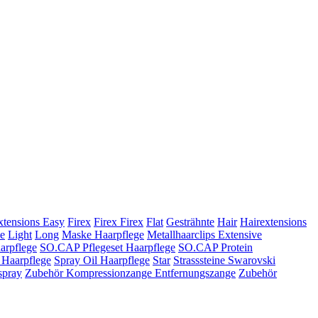
xtensions Easy
Firex
Firex Firex
Flat
Gesträhnte
Hair
Hairextensions
ve
Light
Long
Maske Haarpflege
Metallhaarclips Extensive
arpflege
SO.CAP Pflegeset Haarpflege
SO.CAP Protein
Haarpflege
Spray Oil Haarpflege
Star
Strasssteine Swarovski
spray
Zubehör Kompressionzange Entfernungszange
Zubehör