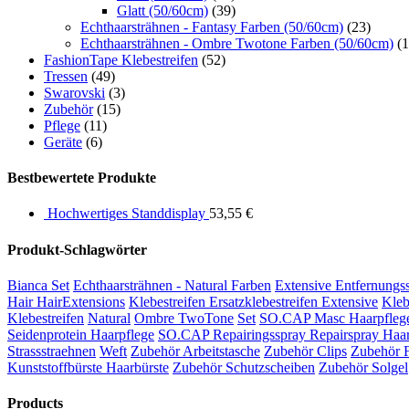
Glatt (50/60cm)
(39)
Echthaarsträhnen - Fantasy Farben (50/60cm)
(23)
Echthaarsträhnen - Ombre Twotone Farben (50/60cm)
(1
FashionTape Klebestreifen
(52)
Tressen
(49)
Swarovski
(3)
Zubehör
(15)
Pflege
(11)
Geräte
(6)
Bestbewertete Produkte
Hochwertiges Standdisplay
53,55
€
Produkt-Schlagwörter
Bianca Set
Echthaarsträhnen - Natural Farben
Extensive Entfernungs
Hair HairExtensions
Klebestreifen Ersatzklebestreifen Extensive
Kleb
Klebestreifen
Natural
Ombre TwoTone
Set
SO.CAP Masc Haarpfleg
Seidenprotein Haarpflege
SO.CAP Repairingsspray Repairspray Haar
Strassstraehnen
Weft
Zubehör Arbeitstasche
Zubehör Clips
Zubehör F
Kunststoffbürste Haarbürste
Zubehör Schutzscheiben
Zubehör Solgel
Products