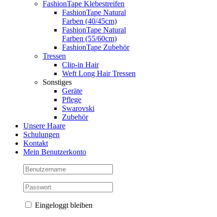
FashionTape Klebestreifen
FashionTape Natural
Farben (40/45cm)
FashionTape Natural
Farben (55/60cm)
FashionTape Zubehör
Tressen
Clip-in Hair
Weft Long Hair Tressen
Sonstiges
Geräte
Pflege
Swarovski
Zubehör
Unsere Haare
Schulungen
Kontakt
Mein Benutzerkonto
Eingeloggt bleiben