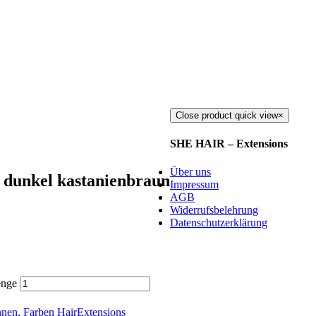
Close product quick view
×
SHE HAIR – Extensions
Über uns
 dunkel kastanienbraun
Impressum
AGB
Widerrufsbelehrung
Datenschutzerklärung
enge
hnen
,
Farben HairExtensions