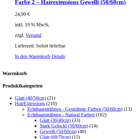
Farbe 2 – Hairextensions Gewellt (50/60cm)
24,99
€
inkl. 19 % MwSt.
zzgl.
Versand
Lieferzeit: Sofort lieferbar
In den Warenkorb
Details
Warenkorb
Produktkategorien
Glatt (40/50cm)
(21)
HairExtensions
(210)
Echthaarsträhnen - Gesträhnte Farben (50/60cm)
(13)
Echthaarsträhnen - Natural Farben
(162)
Glatt (30/40cm)
(33)
Stark Gelockt (50/60cm)
(14)
Gewellt (50/60cm)
(40)
Glatt (60/70cm)
(15)