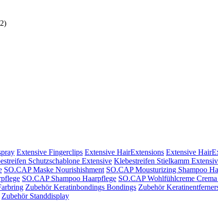
2)
spray
Extensive Fingerclips
Extensive HairExtensions
Extensive HairE
estreifen Schutzschablone Extensive
Klebestreifen Stielkamm Extensi
e
SO.CAP Maske Nourishishment
SO.CAP Mousturizing Shampoo Ha
pflege
SO.CAP Shampoo Haarpflege
SO.CAP Wohlfühlcreme Crema 
arbring
Zubehör Keratinbondings Bondings
Zubehör Keratinentferner
Zubehör Standdisplay