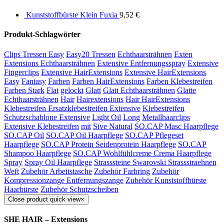
Kunststoffbürste Klein Fuxia
9,52
€
Produkt-Schlagwörter
Clips Tressen Easy
Easy20 Tressen
Echthaarsträhnen
Exten
Extensions Echthaarsträhnen
Extensive Entfernungsspray
Extensive
Fingerclips
Extensive HairExtensions
Extensive HairExtensions
Easy
Fantasy
Farben
Farben HairExtensions
Farben Klebestreifen
Farben Stark
Flat
gelockt
Glatt
Glatt Echthaarsträhnen
Glatte
Echthaarsträhnen
Hair
Hairextensions
Hair HairExtensions
Klebestreifen Ersatzklebestreifen Extensive
Klebestreifen
Schutzschablone Extensive
Light Oil
Long
Metallhaarclips
Extensive Klebestreifen
mit
Sive Natural
SO.CAP Masc Haarpflege
SO.CAP Oil
SO.CAP Oil Haarpflege
SO.CAP Pflegeset
Haarpflege
SO.CAP Protein Seidenprotein Haarpflege
SO.CAP
Shampoo Haarpflege
SO.CAP Wohlfühlcreme Crema Haarpflege
Spray
Spray Oil Haarpflege
Strasssteine Swarovski Strassstraehnen
Weft
Zubehör Arbeitstasche
Zubehör Farbring
Zubehör
Kompressionzange Entfernungszange
Zubehör Kunststoffbürste
Haarbürste
Zubehör Schutzscheiben
Close product quick view
×
SHE HAIR – Extensions