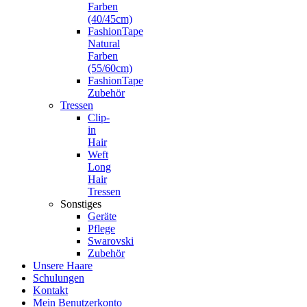
Farben
(40/45cm)
FashionTape
Natural
Farben
(55/60cm)
FashionTape
Zubehör
Tressen
Clip-
in
Hair
Weft
Long
Hair
Tressen
Sonstiges
Geräte
Pflege
Swarovski
Zubehör
Unsere Haare
Schulungen
Kontakt
Mein Benutzerkonto