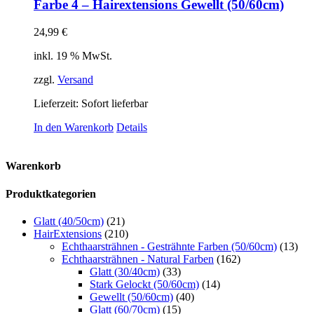
Farbe 4 – Hairextensions Gewellt (50/60cm)
24,99
€
inkl. 19 % MwSt.
zzgl.
Versand
Lieferzeit: Sofort lieferbar
In den Warenkorb
Details
Warenkorb
Produktkategorien
Glatt (40/50cm)
(21)
HairExtensions
(210)
Echthaarsträhnen - Gesträhnte Farben (50/60cm)
(13)
Echthaarsträhnen - Natural Farben
(162)
Glatt (30/40cm)
(33)
Stark Gelockt (50/60cm)
(14)
Gewellt (50/60cm)
(40)
Glatt (60/70cm)
(15)