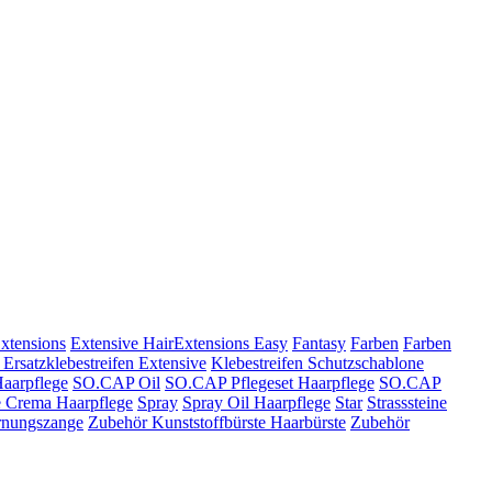
xtensions
Extensive HairExtensions Easy
Fantasy
Farben
Farben
 Ersatzklebestreifen Extensive
Klebestreifen Schutzschablone
aarpflege
SO.CAP Oil
SO.CAP Pflegeset Haarpflege
SO.CAP
 Crema Haarpflege
Spray
Spray Oil Haarpflege
Star
Strasssteine
rnungszange
Zubehör Kunststoffbürste Haarbürste
Zubehör