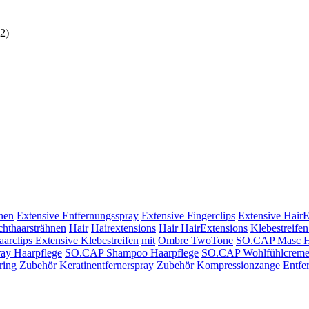
2)
nen
Extensive Entfernungsspray
Extensive Fingerclips
Extensive HairE
chthaarsträhnen
Hair
Hairextensions
Hair HairExtensions
Klebestreifen
aarclips Extensive Klebestreifen
mit
Ombre TwoTone
SO.CAP Masc H
ay Haarpflege
SO.CAP Shampoo Haarpflege
SO.CAP Wohlfühlcreme
ring
Zubehör Keratinentfernerspray
Zubehör Kompressionzange Entfe