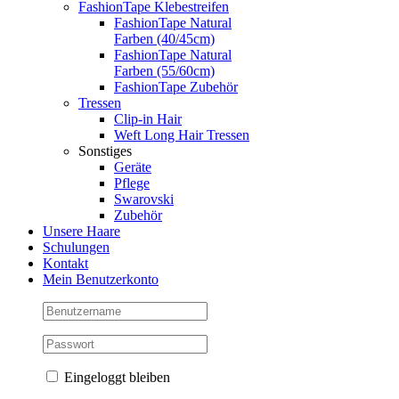
FashionTape Klebestreifen
FashionTape Natural
Farben (40/45cm)
FashionTape Natural
Farben (55/60cm)
FashionTape Zubehör
Tressen
Clip-in Hair
Weft Long Hair Tressen
Sonstiges
Geräte
Pflege
Swarovski
Zubehör
Unsere Haare
Schulungen
Kontakt
Mein Benutzerkonto
Eingeloggt bleiben