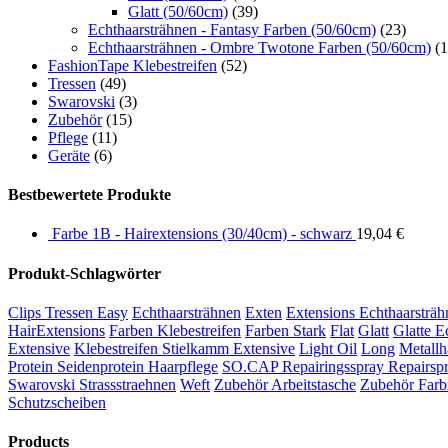
Glatt (50/60cm)
(39)
Echthaarsträhnen - Fantasy Farben (50/60cm)
(23)
Echthaarsträhnen - Ombre Twotone Farben (50/60cm)
(1
FashionTape Klebestreifen
(52)
Tressen
(49)
Swarovski
(3)
Zubehör
(15)
Pflege
(11)
Geräte
(6)
Bestbewertete Produkte
Farbe 1B - Hairextensions (30/40cm) - schwarz
19,04
€
Produkt-Schlagwörter
Clips Tressen Easy
Echthaarsträhnen
Exten
Extensions Echthaarsträh
HairExtensions
Farben Klebestreifen
Farben Stark
Flat
Glatt
Glatte E
Extensive
Klebestreifen Stielkamm Extensive
Light Oil
Long
Metallh
Protein Seidenprotein Haarpflege
SO.CAP Repairingsspray Repairspr
Swarovski Strassstraehnen
Weft
Zubehör Arbeitstasche
Zubehör Farb
Schutzscheiben
Products