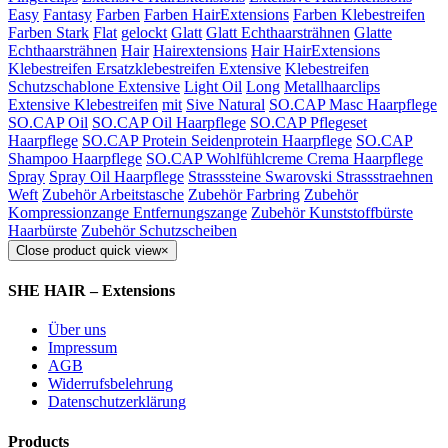
Easy
Fantasy
Farben
Farben HairExtensions
Farben Klebestreifen
Farben Stark
Flat
gelockt
Glatt
Glatt Echthaarsträhnen
Glatte
Echthaarsträhnen
Hair
Hairextensions
Hair HairExtensions
Klebestreifen Ersatzklebestreifen Extensive
Klebestreifen
Schutzschablone Extensive
Light Oil
Long
Metallhaarclips
Extensive Klebestreifen
mit
Sive Natural
SO.CAP Masc Haarpflege
SO.CAP Oil
SO.CAP Oil Haarpflege
SO.CAP Pflegeset
Haarpflege
SO.CAP Protein Seidenprotein Haarpflege
SO.CAP
Shampoo Haarpflege
SO.CAP Wohlfühlcreme Crema Haarpflege
Spray
Spray Oil Haarpflege
Strasssteine Swarovski Strassstraehnen
Weft
Zubehör Arbeitstasche
Zubehör Farbring
Zubehör
Kompressionzange Entfernungszange
Zubehör Kunststoffbürste
Haarbürste
Zubehör Schutzscheiben
Close product quick view
×
SHE HAIR – Extensions
Über uns
Impressum
AGB
Widerrufsbelehrung
Datenschutzerklärung
Products