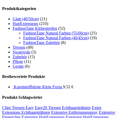
Produktkategorien
Glatt (40/50cm)
(21)
HairExtensions
(210)
FashionTape Klebestreifen
(52)
FashionTape Natural Farben (55/60cm)
(25)
FashionTape Natural Farben (40/45cm)
(19)
FashionTape Zubehör
(8)
Tressen
(49)
Swarovski
(3)
Zubehör
(15)
Pflege
(11)
Geräte
(6)
Bestbewertete Produkte
Kunststoffbürste Klein Fuxia
9,52
€
Produkt-Schlagwörter
Clips Tressen Easy
Easy20 Tressen
Echthaarsträhnen
Exten
Extensions Echthaarsträhnen
Extensive Entfernungsspray
Extensive
Fingerclips
Extensive HairExtensions
Extensive HairExtensions