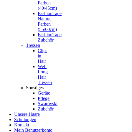
Farben
(40/45cm)
FashionTape
Natural
Farben
(55/60cm)
FashionTape
Zubehör
Tressen
Clip-
in
Hair
Weft
Long
Hair
Tressen
Sonstiges
Geräte
Pflege
Swarovski
Zubehör
Unsere Haare
Schulungen
Kontakt
Mein Benutzerkonto