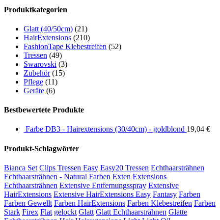
Produktkategorien
Glatt (40/50cm)
(21)
HairExtensions
(210)
FashionTape Klebestreifen
(52)
Tressen
(49)
Swarovski
(3)
Zubehör
(15)
Pflege
(11)
Geräte
(6)
Bestbewertete Produkte
Farbe DB3 - Hairextensions (30/40cm) - goldblond
19,04
€
Produkt-Schlagwörter
Bianca Set
Clips Tressen Easy
Easy20 Tressen
Echthaarsträhnen
Echthaarsträhnen - Natural Farben
Exten
Extensions
Echthaarsträhnen
Extensive Entfernungsspray
Extensive
HairExtensions
Extensive HairExtensions Easy
Fantasy
Farben
Farben Gewellt
Farben HairExtensions
Farben Klebestreifen
Farben
Stark
Firex
Flat
gelockt
Glatt
Glatt Echthaarsträhnen
Glatte