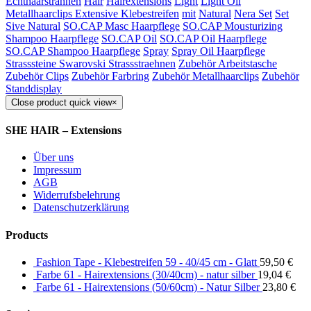
Echthaarsträhnen
Hair
Hairextensions
Light
Light Oil
Metallhaarclips Extensive Klebestreifen
mit
Natural
Nera Set
Set
Sive Natural
SO.CAP Masc Haarpflege
SO.CAP Mousturizing
Shampoo Haarpflege
SO.CAP Oil
SO.CAP Oil Haarpflege
SO.CAP Shampoo Haarpflege
Spray
Spray Oil Haarpflege
Strasssteine Swarovski Strassstraehnen
Zubehör Arbeitstasche
Zubehör Clips
Zubehör Farbring
Zubehör Metallhaarclips
Zubehör
Standdisplay
Close product quick view
×
SHE HAIR – Extensions
Über uns
Impressum
AGB
Widerrufsbelehrung
Datenschutzerklärung
Products
Fashion Tape - Klebestreifen 59 - 40/45 cm - Glatt
59,50
€
Farbe 61 - Hairextensions (30/40cm) - natur silber
19,04
€
Farbe 61 - Hairextensions (50/60cm) - Natur Silber
23,80
€