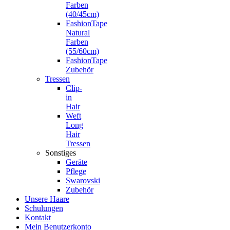
Farben
(40/45cm)
FashionTape
Natural
Farben
(55/60cm)
FashionTape
Zubehör
Tressen
Clip-
in
Hair
Weft
Long
Hair
Tressen
Sonstiges
Geräte
Pflege
Swarovski
Zubehör
Unsere Haare
Schulungen
Kontakt
Mein Benutzerkonto