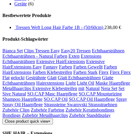
Geräte
(6)
Bestbewertete Produkte
Tressen Weft Long Hair Farbe 1B - (50/60cm)
238,00
€
Produkt-Schlagwörter
Bianca Set
Clips Tressen Easy
Easy20 Tressen
Echthaarsträhnen
Echthaarsträhnen - Natural Farben
Exten
Extensions
Echthaarsträhnen
Extensive HairExtensions
Extensive
HairExtensions Easy
Fantasy
Farben
Farben Gewellt
Farben
HairExtensions
Farben Klebestreifen
Farben Stark
Firex
Firex Firex
Flat
gelockt
Gesträhnte
Glatt
Glatt Echthaarsträhnen
Glatte
Echthaarsträhnen
Hairextensions
Light
Light Oil
Maske Haarpflege
Metallhaarclips Extensive Klebestreifen
mit
Natural
Nera Set
Set
Sive Natural
SO.CAP Masc Haarpflege
SO.CAP Mousturizing
Shampoo Haarpflege
SO.CAP Oil
SO.CAP Oil Haarpflege
Spray
Spray Oil Haarpflege
Strasssteine Swarovski Strassstraehnen
Zubehör Clips
Zubehör Farbring
Zubehör Keratinbondings
Bondings
Zubehör Metallhaarclips
Zubehör Standdisplay
Close product quick view
×
SHE HAIR – Extensions