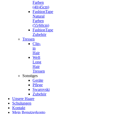
Farben
(40/45cm)
FashionTape
Natural
Farben
(55/60cm)
FashionTape
Zubehör
Tressen
Clip-
in
Hair
Weft
Long
Hair
Tressen
Sonstiges
Geräte
Pflege
Swarovski
Zubehör
Unsere Haare
Schulungen
Kontakt
Mein Benutzerkonto